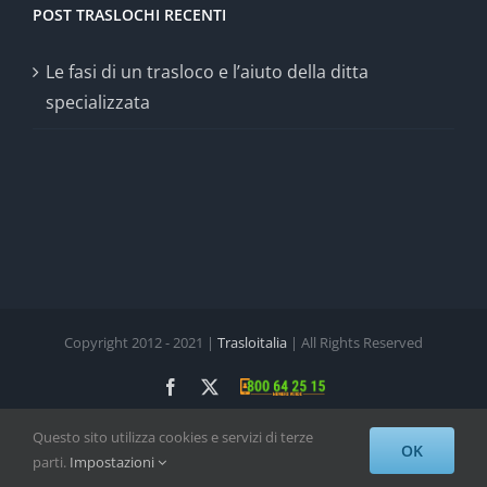
POST TRASLOCHI RECENTI
Le fasi di un trasloco e l’aiuto della ditta
specializzata
Copyright 2012 - 2021 |
Trasloitalia
| All Rights Reserved
Facebook
X
N°
Verde:
800
Questo sito utilizza cookies e servizi di terze
64
OK
Email
WhatsApp
Googl
25
parti.
Impostazioni
15