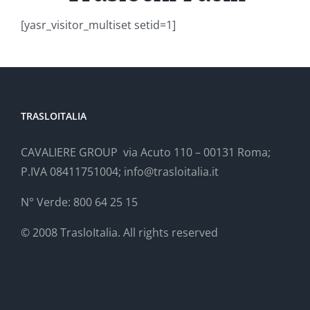
[yasr_visitor_multiset setid=1]
TRASLOITALIA
CAVALIERE GROUP via Acuto 110 – 00131 Roma;
P.IVA 08411751004; info@trasloitalia.it
N° Verde: 800 64 25 15
© 2008 TrasloItalia. All rights reserved