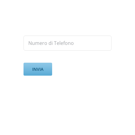
informazioni di cui hai bisogno,
inserisci QUI il tuo Numero di
Telefono.
Inventario
Trasloco